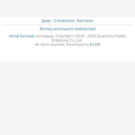
наружные
женские верхние
тёплые
наряды коровая
хлопковые
кожа
ботинки
водонепроницаемая
Дома
|
О Компании
|
Контакты
Взгляд настольного компьютера
Китай Ботинки
поставщик. Copyright © 2016 - 2025 Quanzhou Fasten
Enterprise Co.,Ltd..
ODM и OEM
All rights reserved. Developed by
ECER