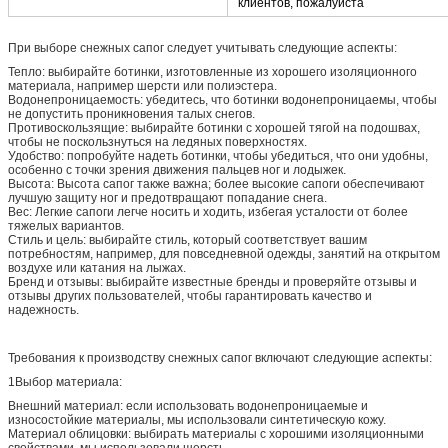
клиентов, пожалуйста
При выборе снежных сапог следует учитывать следующие аспекты:
Тепло: выбирайте ботинки, изготовленные из хорошего изоляционного
материала, например шерсти или полиэстера.
Водонепроницаемость: убедитесь, что ботинки водонепроницаемы, чтобы
не допустить проникновения талых снегов.
Противоскользящие: выбирайте ботинки с хорошей тягой на подошвах,
чтобы не поскользнуться на ледяных поверхностях.
Удобство: попробуйте надеть ботинки, чтобы убедиться, что они удобны,
особенно с точки зрения движения пальцев ног и лодыжек.
Высота: Высота сапог также важна; более высокие сапоги обеспечивают
лучшую защиту ног и предотвращают попадание снега.
Вес: Легкие сапоги легче носить и ходить, избегая усталости от более
тяжелых вариантов.
Стиль и цель: выбирайте стиль, который соответствует вашим
потребностям, например, для повседневной одежды, занятий на открытом
воздухе или катания на лыжах.
Бренд и отзывы: выбирайте известные бренды и проверяйте отзывы и
отзывы других пользователей, чтобы гарантировать качество и
надежность.
Требования к производству снежных сапог включают следующие аспекты:
1Выбор материала:
Внешний материал: если использовать водонепроницаемые и
износостойкие материалы, мы использовали синтетическую кожу.
Материал облицовки: выбирать материалы с хорошими изоляционными
свойствами, мы использовали шерсть